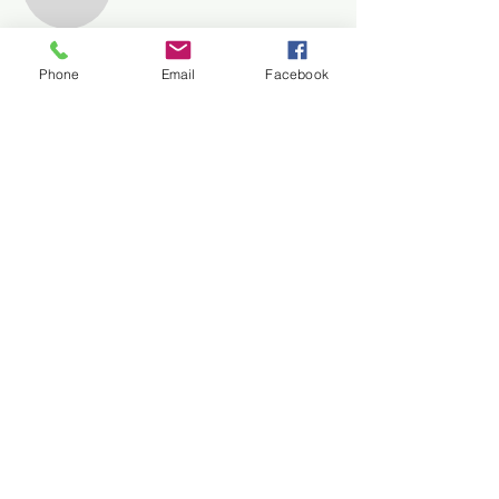
管理者
kateryna81
Phone
Email
Facebook