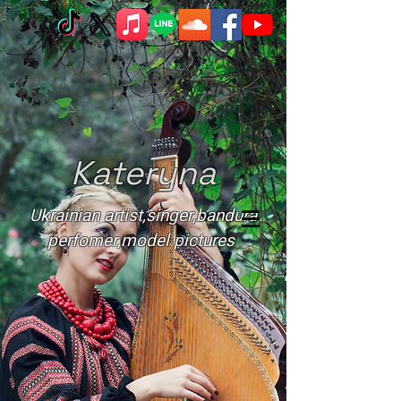
Kateryna
Ukrainian artist,singer,bandura
perfomer,model pictures