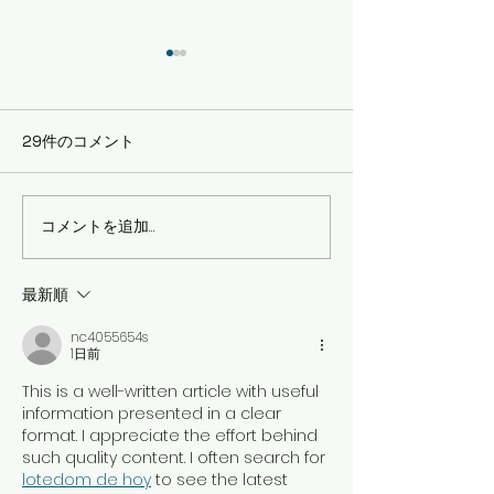
29件のコメント
コメントを追加…
2024年3月5日（火）国際
2024年2月2
女性デー チャリティ
世界平和への祈
コンサート
最新順
nc4055654s
1日前
This is a well-written article with useful 
information presented in a clear 
format. I appreciate the effort behind 
such quality content. I often search for 
lotedom de hoy
 to see the latest 