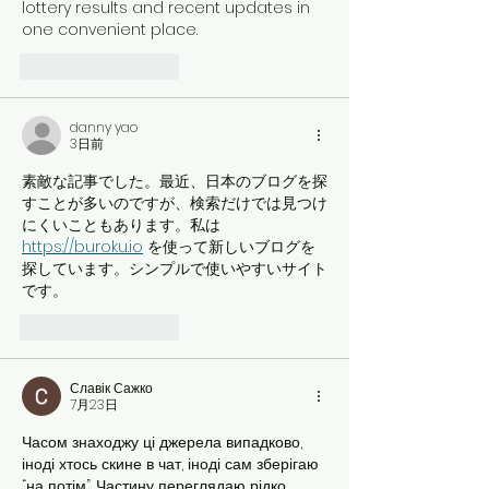
lottery results and recent updates in 
one convenient place.
いいね！
返信
danny yao
3日前
素敵な記事でした。最近、日本のブログを探
すことが多いのですが、検索だけでは見つけ
にくいこともあります。私は 
https://buroku.io
 を使って新しいブログを
探しています。シンプルで使いやすいサイト
です。
いいね！
返信
Славік Сажко
7月23日
Часом знаходжу ці джерела випадково, 
іноді хтось скине в чат, іноді сам зберігаю 
“на потім”. Частину переглядаю рідко, 