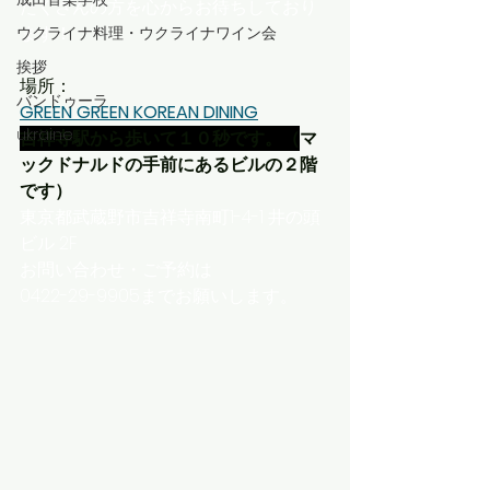
たくさんの方を心からお待ちしており
ます！
ウクライナ料理・ウクライナワイン会
挨拶
場所：
バンドゥーラ
GREEN GREEN KOREAN DINING
ukraine
吉祥寺駅から歩いて１０秒です。（
マ
ックドナルドの手前にあるビルの２階
です）
東京都
武蔵野市
吉祥寺南町
1-4-1 井の頭
ビル 2F
お問い合わせ・ご予約は
0422-29-9905までお願いします。