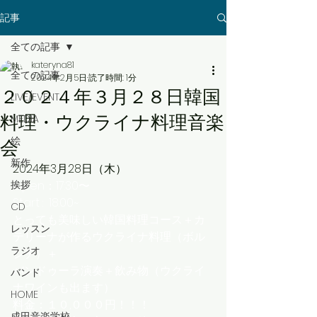
記事
全ての記事
kateryna81
全ての記事
2024年2月5日
読了時間: 1分
２０２４年３月２８日韓国
LIVE/EVENT
料理・ウクライナ料理音楽
MEDIA
絵
会
新作
2024年3月28日（木）
挨拶
Open：17:30〜
Start :  18:00~
CD
とっても美味しい韓国料理コース＋カ
レッスン
テリーナが作るウクライナ料理（ボル
ラジオ
シチ）＋
バンドゥーラ演奏＋飲み物（ウクライ
バンド
ナワインも出ます）
HOME
料金：１０,０００円！！！
成田音楽学校