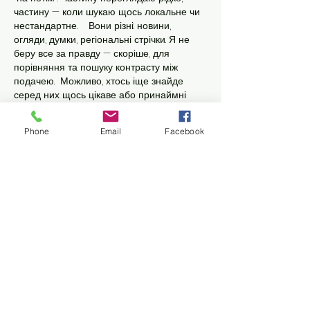
частину — коли шукаю щось локальне чи 
нестандартне.    Вони різні: новини, 
огляди, думки, регіональні стрічки. Я не 
беру все за правду — скоріше, для 
порівняння та пошуку контрасту між 
подачею.  Можливо, хтось іще знайде 
серед них щось цікаве або принаймні 
нове. Головне — мати з чого обирати.  
М
к
х
5
г
нк
w69
п
53
mp
кг
чг
ч
d23
Phone
Email
Facebook
46
н
чн
47
чо
у
tmp3
жт
41
ж
кр
сд
54
s7
vb
s4
nw
e19
b4
k55
34
52
пп
кн
с
о
вн
43
вж
мг
r19
рд
r24
36
33
вл
кв
n7
c123
a01
h15
t21
2x5
cb1
т
35
38
пд
пс
км
ол
 …
もっと見る
いいね！
返信
Славік Сажко
7月23日