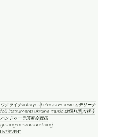
ウクライナ
kateryna
kateryna-music
カテリーナ
folk instruments
ukraine music
韓国料理
吉祥寺
バンドゥーラ演奏会
韓国
greengreenkoreandining
LIVE/EVENT