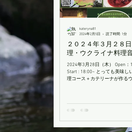
kateryna81
2024年2月5日
読了時間: 1分
２０２４年３月２８日
理・ウクライナ料理
2024年3月28日（木） Open：1
Start : 18:00~ とっても美味しい韓国料
理コース＋カテリーナが作る
料理（ボルシチ）＋ バンドゥ
＋飲み物（ウクライナワイン
料金：１０,０００円！！！...