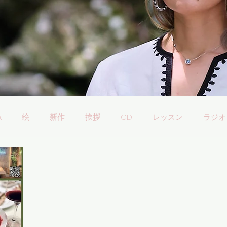
A
絵
新作
挨拶
CD
レッスン
ラジオ
理・ウクライナワイン会
挨拶
バンドゥーラ
ukrain