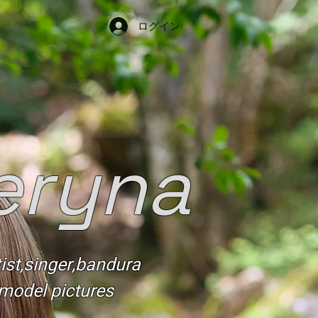
ログイン
eryna
tist,singer,bandura
model pictures