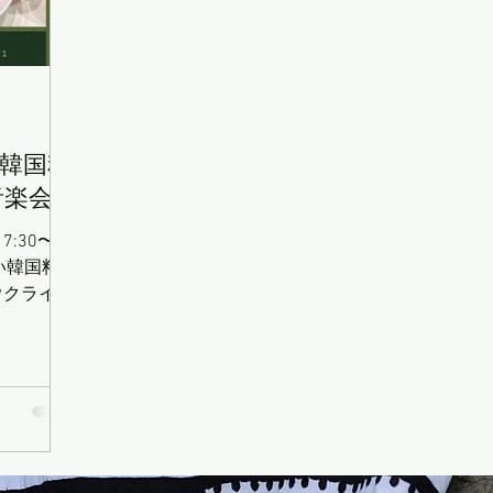
韓国料
音楽会
7:30〜
ウクライナ
ーラ演奏
も出ます）