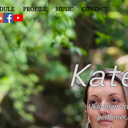
DULE
PROFILE
MUSIC
CONTACT
Kat
Ukrainian ar
perfomer,