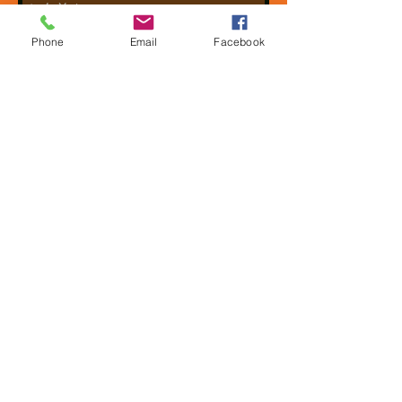
Phone
Email
Facebook
送信する
(C) 2026
Kateryna-music.jp