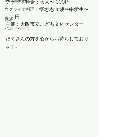
チケット料金：大人〜1000円
　　　　　　　子ども３歳〜中学生〜
ウクライナ料理・ウクライナワイン会
500円
挨拶
主催：大阪市立こども文化センター
バンドゥーラ
ukraine
たくさんの方を心からお待ちしており
ます。