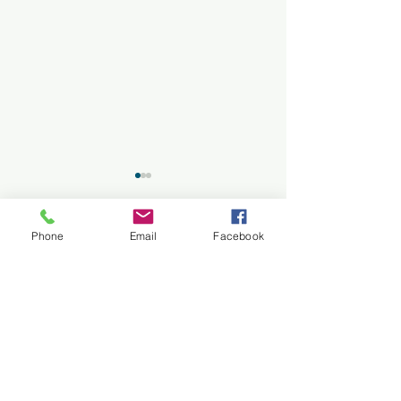
Phone
Email
Facebook
2件のコメント
コメントを追加…
歌うことが、もっと楽し
🎹 【生徒募集
くなる♪ ボーカルレ
好きになる♪ 
ッスン 生徒募集！【体験
ピアノ教室 🎵
最新順
レッスン受付中！】