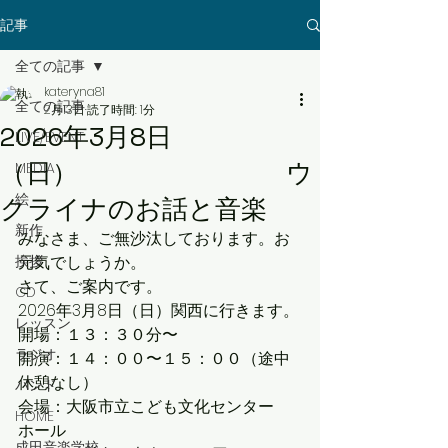
記事
全ての記事
kateryna81
全ての記事
2月13日
読了時間: 1分
2026年3月8日
LIVE/EVENT
（日） ウ
MEDIA
絵
クライナのお話と音楽
新作
みなさま、ご無沙汰しております。お
挨拶
元気でしょうか。
さて、ご案内です。
CD
2026年3月8日（日）関西に行きます。
レッスン
開場：１３：３０分〜
ラジオ
開演：１４：００〜１５：００（途中
休憩なし）
バンド
会場：大阪市立こども文化センター　
HOME
ホール
成田音楽学校