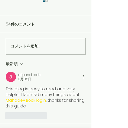
34件のコメント
コメントを追加…
歌うことが、もっと楽し
🎹 【生徒募集
くなる♪ ボーカルレ
好きになる♪ 
ッスン 生徒募集！【体験
ピアノ教室 🎵
最新順
レッスン受付中！】
allpanel exch
3月05日
This blog is easy to read and very 
helpful. I learned many things about 
Mahadev Book login
, thanks for sharing 
this guide.
いいね！
返信