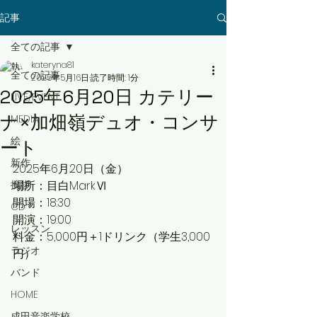
記事
全ての記事
kateryna81
全ての記事
2025年5月16日
読了時間: 1分
2025年6月20日 カテリー
LIVE/EVENT
ナ×加畑嶺デュオ・コンサ
MEDIA
絵
ート
新作
2025年6月20日（金）
挨拶
場所：目白MarkⅥ
開場：18:30
CD
開演：19:00
レッスン
料金：5,000円＋1ドリンク（学生3,000
ラジオ
円）
バンド
HOME
成田音楽学校