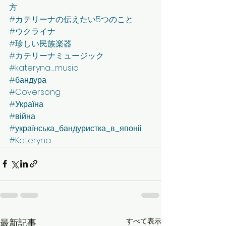
方
#カテリーナの伝えたい5つのこと
#ウクライナ
#珍しい民族楽器
#カテリーナミュージック
#kateryna_music
#бандура
#Coversong
#Україна
#війна
#українська_бандуристка_в_японіі
#Kateryna
すべて表示
最新記事