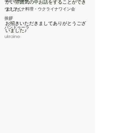
かい雰囲気の中お話をすることができ
ました。
ウクライナ料理・ウクライナワイン会
挨拶
お招きいただきましてありがとうござ
バンドゥーラ
いました♪
ukraine