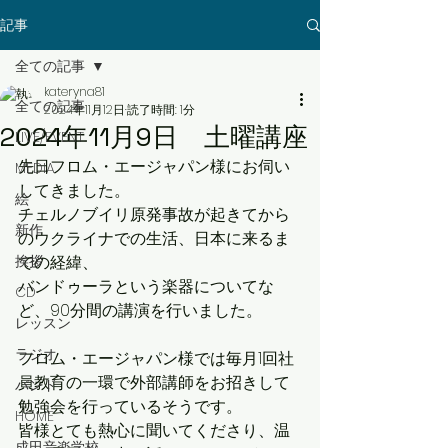
記事
全ての記事
kateryna81
全ての記事
2024年11月12日
読了時間: 1分
2024年11月9日 土曜講座
LIVE/EVENT
先日フロム・エージャパン様にお伺い
MEDIA
してきました。
絵
チェルノブイリ原発事故が起きてから
新作
のウクライナでの生活、日本に来るま
挨拶
での経緯、
バンドゥーラという楽器についてな
CD
ど、90分間の講演を行いました。
レッスン
ラジオ
フロム・エージャパン様では毎月1回社
員教育の一環で外部講師をお招きして
バンド
勉強会を行っているそうです。
HOME
皆様とても熱心に聞いてくださり、温
成田音楽学校