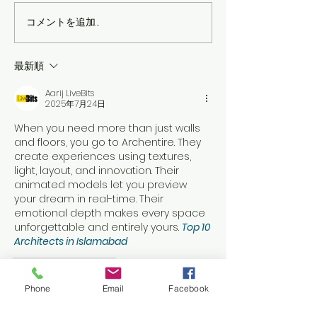
コメントを追加…
歌うことが、もっと楽し
🎹 【生徒募集
くなる♪ ボーカルレ
好きになる♪ 
ッスン 生徒募集！【体験
ピアノ教室 🎵
最新順
レッスン受付中！】
Aarij LiveBits
2025年7月24日
When you need more than just walls 
and floors, you go to Archentire. They 
create experiences using textures, 
light, layout, and innovation. Their 
animated models let you preview 
your dream in real-time. Their 
emotional depth makes every space 
unforgettable and entirely yours. 
Top 10 
Architects in Islamabad
いいね！
返信
Phone
Email
Facebook
foyitor277
2025年7月03日