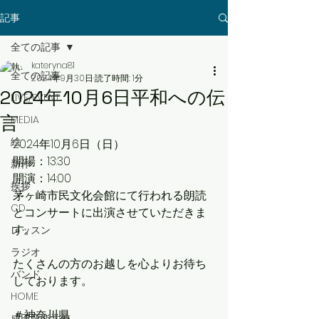
記事
全ての記事
kateryna81
全ての記事
2024年9月30日
読了時間: 1分
2024年10月6日平和への伝
LIVE/EVENT
言
MEDIA
絵
2024年10月6日（日）
開場：13:30
新作
開演：14:00
挨拶
茅ヶ崎市民文化会館にて行われる朗読
CD
とコンサートに出演させていただきま
す。
レッスン
ラジオ
たくさんの方のお越しを心よりお待ち
バンド
しております。
HOME
＃神奈川県
成田音楽学校