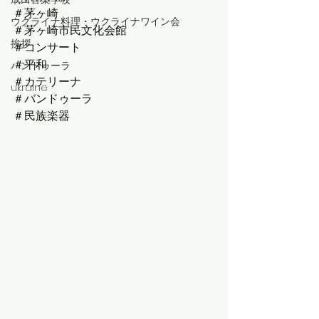
＃茅ヶ崎
ウクライナ料理・ウクライナワイン会
＃茅ヶ崎市民文化会館
挨拶
＃コンサート
＃平和
バンドゥーラ
＃カテリーナ
ukraine
＃バンドゥーラ
＃民族楽器