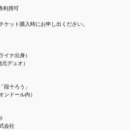
券利用可
チケット購入時にお申し出ください。
ライナ出身）
Y（地元デュオ）
「段十ろう」
オンドール内）
ト
式会社