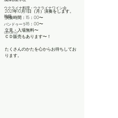
ウクライナ料理・ウクライナワイン会
2021年10月11日（月）演奏をします。
挨拶
演奏時間：15：00〜
　　　　　16：00〜
バンドゥーラ
立見・入場無料〜
ukraine
ＣＤ販売もあります〜！
たくさんのかたを心からお待ちしてお
ります。