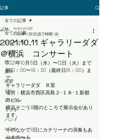
記事
全ての記事
kateryna81
全ての記事
2021年10月1日
読了時間: 1分
2021.10.11 ギャラリーダダ
LIVE/EVENT
＠横浜 コンサート
MEDIA
絵
2021年10月6日（水）〜12日（火）まで
朝10：00〜19：30（最終日16：00）ま
新作
で
挨拶
ギャラリーダダ　Ｂ室
CD
場所：横浜市西区高島２−１８−１新都
市ビル
レッスン
横浜そごう9階のところで展示会があり
ラジオ
ます。
バンド
HOME
そのなかで11日にカテリーナの演奏もあ
ります〜！
成田音楽学校