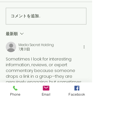
コメントを追加…
２０２４年３月２８日韓
2024年2月2
国料理・ウクライナ料理
世界平和への祈
音楽会
最新順
Media Secret Holding
7月31日
Sometimes I look for interesting 
information, reviews, or expert 
commentary because someone 
drops a link in a group—they are 
genuinely engaging, but sometimes 
you read through an article and find 
such useful links neatly woven right 
Phone
Email
Facebook
inside the text. For example, I recently 
came across a great overview on 
platforms like 
Politolog
 and 
Deribasovskaya
いいね！
返信