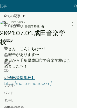
記事
全ての記事
kateryna81
全ての記事
2021年7月1日
読了時間: 1分
2021.07.01.成田音楽学
LIVE/EVENT
校〜
MEDIA
絵
皆さん、こんにちは〜！
ご報告があります〜
新作
先日から千葉県成田市で音楽学校はじ
挨拶
めました〜！
CD
【成田音楽学校】
レッスン
https://narita-music.com/
ラジオ
バンド
HOME
成田音楽学校