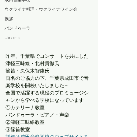
ウクライナ料理・ウクライナワイン会
挨拶
バンドゥーラ
ukraine
昨年、千葉県でコンサートを共にした
津軽三味線・北村貴徹氏
篠笛・久保木智康氏
両名のご協力の下、千葉県成田市で音
楽学校を開校いたしました～
全国で活躍する現役のプロミュージシ
ャンから学べる学校になっています
①カテリーナ教室
バンドゥーラ・ピアノ・声楽
②津軽三味線教室
③篠笛教室
詳細は成田音楽学校のウェブサイトを