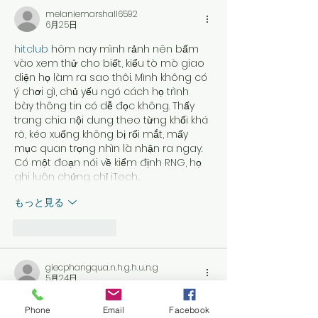
melaniemarshall6592
6月25日
hitclub
 hôm nay mình rảnh nên bấm 
vào xem thử cho biết, kiểu tò mò giao 
diện họ làm ra sao thôi. Mình không có 
ý chơi gì, chủ yếu ngó cách họ trình 
bày thông tin có dễ đọc không. Thấy 
trang chia nội dung theo từng khối khá 
rõ, kéo xuống không bị rối mắt, mấy 
mục quan trọng nhìn là nhận ra ngay. 
Có một đoạn nói về kiểm định RNG, họ 
ghi luôn chứng chỉ iTech…
もっと見る
いいね！
返信
giecphangqua.n.h.g.h.u.n.g
5月24日
https://tylebong88.com/
 mình ghé thử 
Phone
Email
Facebook
cho biết vì thấy mấy người trong nhóm 