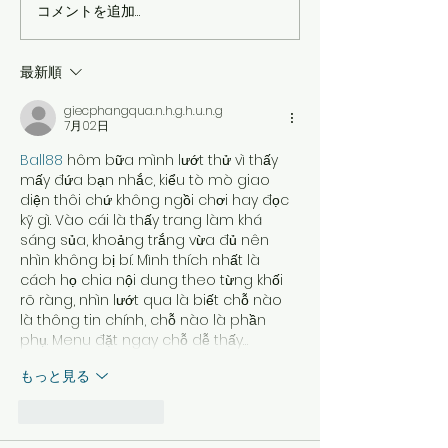
コメントを追加…
２０２４年３月２８日韓
2024年2月2
国料理・ウクライナ料理
世界平和への祈
音楽会
最新順
giecphangqua.n.h.g.h.u.n.g
7月02日
Ball88
 hôm bữa mình lướt thử vì thấy 
mấy đứa bạn nhắc, kiểu tò mò giao 
diện thôi chứ không ngồi chơi hay đọc 
kỹ gì. Vào cái là thấy trang làm khá 
sáng sủa, khoảng trắng vừa đủ nên 
nhìn không bị bí. Mình thích nhất là 
cách họ chia nội dung theo từng khối 
rõ ràng, nhìn lướt qua là biết chỗ nào 
là thông tin chính, chỗ nào là phần 
phụ. Menu đặt ngay chỗ dễ thấy…
もっと見る
いいね！
返信