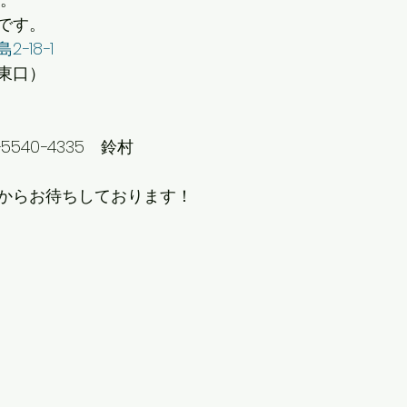
です。
−18−1
東口）
540−4335　鈴村
からお待ちしております！