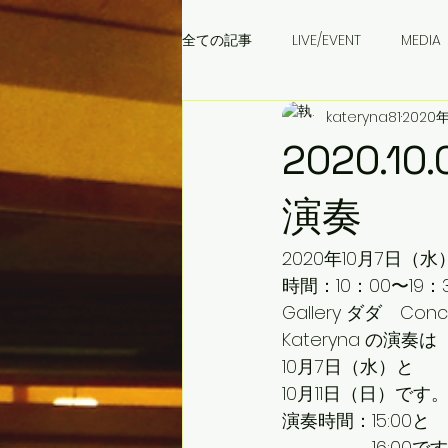
全ての記事
LIVE/EVENT
MEDIA
kateryna81
2020
成田音楽学校
ウクライナ料理
2020.
演奏
2020年10月7日（水
時間：10：00〜19
Gallery ダダ　Conce
Kateryna の演奏は
10月7日（水）と
10月11日（日）です
演奏時間：15:00と
　　　　　16:00で