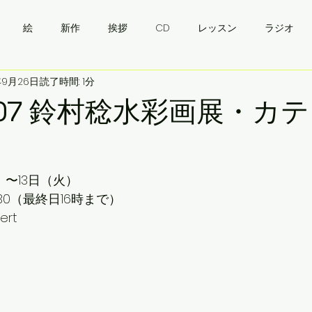
絵
新作
挨拶
CD
レッスン
ラジオ
年9月26日
読了時間: 1分
・ウクライナワイン会
挨拶
バンドゥーラ
ukraine
10.07 鈴村稔水彩画展・カ
）〜13日（火）
：30（最終日16時まで）
rt 
。
す。