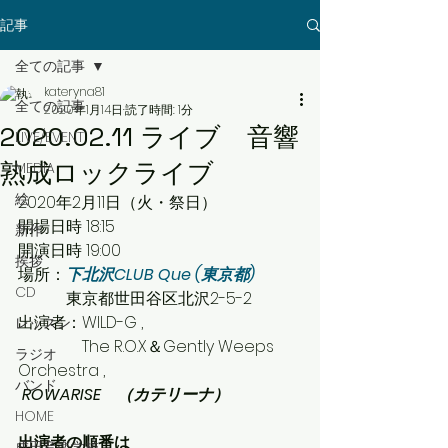
記事
全ての記事
kateryna81
全ての記事
2020年1月14日
読了時間: 1分
2020.02.11 ライブ 音響
LIVE/EVENT
熟成ロックライブ
MEDIA
絵
2020年2月11日（火・祭日）
開場日時 18:15
新作
開演日時 19:00
挨拶
場所：
下北沢CLUB Que (東京都)
CD
　　　東京都世田谷区北沢2-5-2
出演者：WILD-G , 　
レッスン
　　　　The R.O.X＆Gently Weeps 
ラジオ
Orchestra , 　
バンド
ROWARISE　（カテリーナ）
HOME
出演者の順番は
成田音楽学校