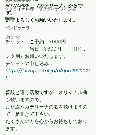
ROWARISE　（カテリーナ）からで
ウクライナ料理・ウクライナワイン会
す。
挨拶
是非よろしくお願いいたします。
バンドゥーラ
ukraine
チケット：ご予約　3,500円
　　　　　当日　3,800円　　（1ドリ
ンク別）お願いいたします。
チケットの申し込み：　
https://t.livepocket.jp/e/que2020021
1
普段と違う活動ですが、オリジナル曲
も歌いますので、
また違うカテリーナの歌を聴けますの
で、是非きて下さい。
たくさんの方を心からお待ちしており
ます。