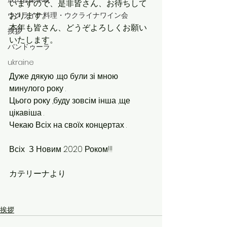
いますので、是非皆さん、お待ちして
おります。
ウクライナ料理・ウクライナワイン会
本年も皆さん、どうぞよろしくお願い
挨拶
いたします。
バンドゥーラ
ukraine
Дуже дякую ,що були зі мною 
минулого року .
Цього року ,буду зовсім інша ,ще 
цікавіша .
Чекаю Всіх на своїх концертах .
Всіх  З Новим 2020 Роком!!!  
カテリーナより
挨拶