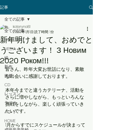
記事
全ての記事
kateryna81
全ての記事
2020年1月1日
読了時間: 1分
新年明けまして、おめでと
LIVE/EVENT
うございます！ З Новим
MEDIA
絵
2020 Роком!!!
新作
皆さん、昨年大変お世話になり、素敵
挨拶
な出会いに感謝しております。
CD
本年今までと違うカテリーナ、活動を
レッスン
さらに増やしながら、もっといろんな
ラジオ
挑戦をしながら、楽しく頑張っていき
たいです。
バンド
HOME
1月からすでにスケジュールが決まって
成田音楽学校