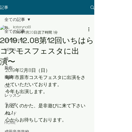
記事
全ての記事
kateryna81
全ての記事
2019年11月20日
読了時間: 1分
2019.12.08第12回いちはら
LIVE/EVENT
コスモスフェスタに出
MEDIA
絵
演〜
新作
2019年12月8日（日）
挨拶
毎年市原市コスモフェスタに出演をさ
せていただいております。
CD
今年も出演します。
レッスン
ラジオ
お近くのかた、是非遊びに来て下さい
ね！
バンド
心からお待ちしております。
HOME
成田音楽学校