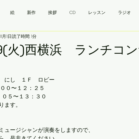
絵
新作
挨拶
CD
レッスン
ラジオ
11月1日
読了時間: 1分
・ウクライナワイン会
挨拶
バンドゥーラ
ukraine
11.19(火)西横浜 ランチ
）
　にし　１Ｆ　ロビー
：００〜１２：２５
：０５〜１３：３０
ります。
ミュージシャンが演奏をしますので、
ら、是非きてください。