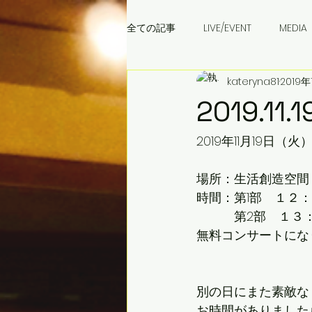
全ての記事
LIVE/EVENT
MEDIA
kateryna81
2019年
成田音楽学校
ウクライナ料理
2019.
2019年11月19日（火
場所：生活創造空間
時間：第1部　１２
　　　第2部　１３
無料コンサートにな
別の日にまた素敵な
お時間がありました