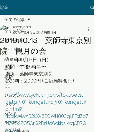
記事
全ての記事
kateryna81
全ての記事
2019年8月13日
読了時間: 1分
2019.10.13 薬師寺東京別
LIVE/EVENT
院 観月の会
MEDIA
絵
2019年10月13日（日）
時間：午後5時半〜
新作
場所：薬師寺東京別院
挨拶
参加料：2,000円 (ご祈願料含む)
CD
http://www.yakushiji.or.jp/tokubetsu_
レッスン
detail/r01_kangetukai/r01_kangetuk
ラジオ
ai.html?
バンド
fbclid=IwAR2KXv6EOWH803qKFFxiZb7
HOME
717C52ZO5ArlSRDrUd6ckbsIxxqAD7G
nqWqI
成田音楽学校