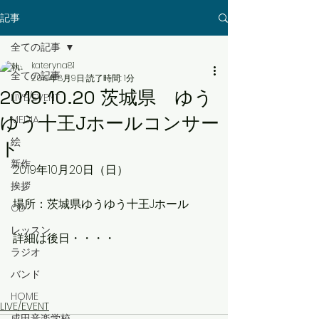
記事
全ての記事
kateryna81
全ての記事
2019年8月9日
読了時間: 1分
2019.10.20 茨城県 ゆう
LIVE/EVENT
ゆう十王Jホールコンサー
MEDIA
絵
ト
新作
2019年10月20日（日）
挨拶
場所：茨城県ゆうゆう十王Jホール
CD
レッスン
詳細は後日・・・・
ラジオ
バンド
HOME
LIVE/EVENT
成田音楽学校