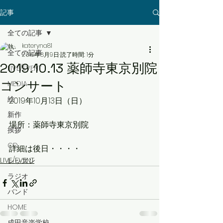
記事
全ての記事
kateryna81
全ての記事
2019年8月9日
読了時間: 1分
2019.10.13 薬師寺東京別院
LIVE/EVENT
コンサート
MEDIA
絵
2019年10月13日（日）
新作
場所：薬師寺東京別院
挨拶
CD
詳細は後日・・・・
LIVE/EVENT
レッスン
ラジオ
バンド
HOME
成田音楽学校