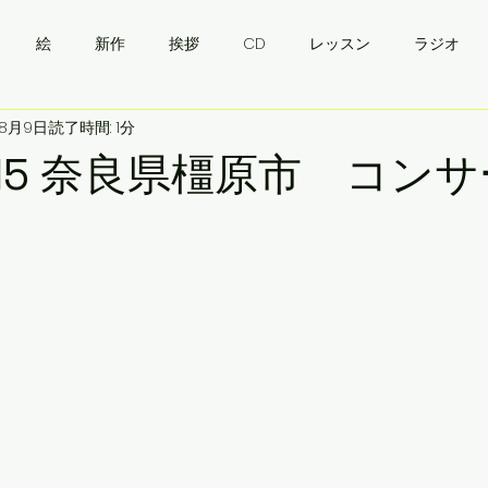
絵
新作
挨拶
CD
レッスン
ラジオ
年8月9日
読了時間: 1分
・ウクライナワイン会
挨拶
バンドゥーラ
ukraine
09.15 奈良県橿原市 コン
）
　