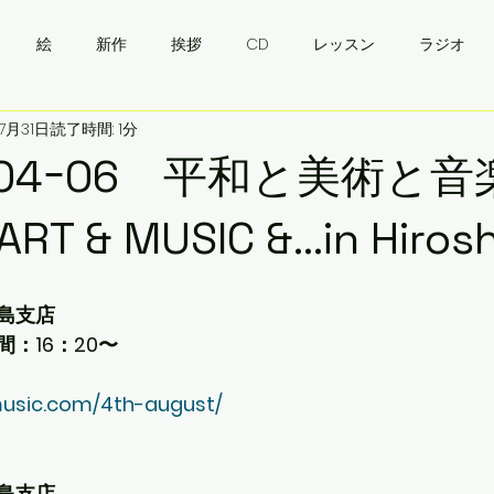
絵
新作
挨拶
CD
レッスン
ラジオ
7月31日
読了時間: 1分
・ウクライナワイン会
挨拶
バンドゥーラ
ukraine
08.04ｰ06 平和と美術
ART & MUSIC &…in Hiros
）
島支店
：16：20〜
music.com/4th-august/
）
島支店