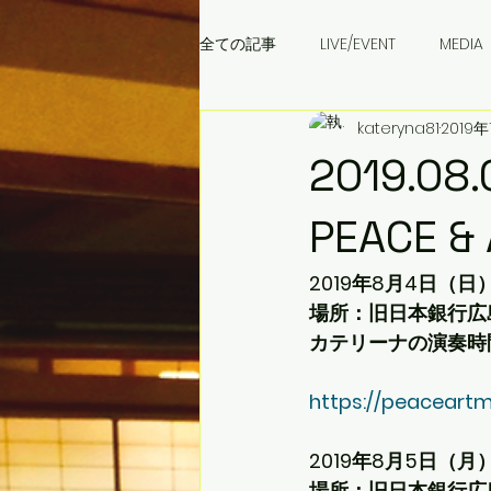
全ての記事
LIVE/EVENT
MEDIA
kateryna81
2019年
成田音楽学校
ウクライナ料理
2019.
PEACE & 
2019年8月4日（日
場所：旧日本銀行広
カテリーナの演奏時間
https://peaceart
2019年8月5日（月
場所：旧日本銀行広