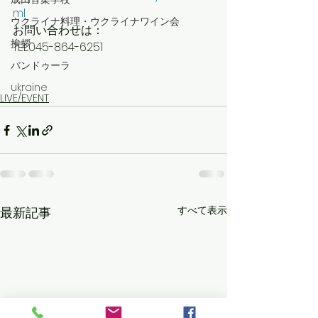
ml
ウクライナ料理・ウクライナワイン会
お問い合わせは：
挨拶
TEL.045-864-6251
バンドゥーラ
ukraine
LIVE/EVENT
すべて表示
最新記事