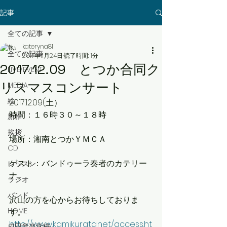
記事
全ての記事
kateryna81
全ての記事
2017年11月24日
読了時間: 1分
2017.12.09 とつか合同ク
LIVE/EVENT
リスマスコンサート
MEDIA
絵
2017.12.09(土）
時間：１６時３０～１８時
新作
挨拶
場所：湘南とつかＹＭＣＡ
CD
ゲスト：バンドゥーラ奏者のカテリー
レッスン
ナ。
ラジオ
バンド
沢山の方を心からお待ちしておりま
HOME
す。
http://www.kamikurata.net/access.ht
成田音楽学校