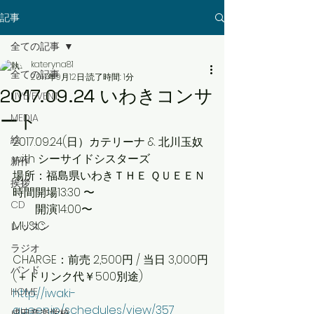
記事
全ての記事
kateryna81
全ての記事
2017年9月12日
読了時間: 1分
2017.09.24 いわきコンサ
LIVE/EVENT
ート
MEDIA
絵
2017.09.24(日）カテリーナ & 北川玉奴 
with シーサイドシスターズ
新作
場所：福島県いわきＴＨＥ ＱＵＥＥＮ
挨拶
時間開場13:30 〜
CD
　    開演14:00〜　
MUSIC
レッスン
ラジオ
CHARGE：前売 2,500円 / 当日 3,000円
バンド
(＋ドリンク代￥500別途)
HOME
http://iwaki-
queen.jp/schedules/view/357
成田音楽学校