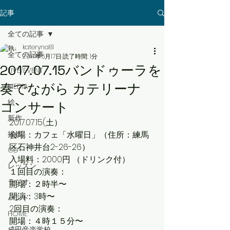
記事
全ての記事
kateryna81
全ての記事
2017年6月17日
読了時間: 1分
2017.07.15バンドゥーラを
LIVE/EVENT
奏でながら カテリーナ
MEDIA
絵
コンサート
新作
2017.07.15(土）
挨拶
会場：カフェ「水曜日」（住所：練馬
区石神井台2-26-26）
CD
入場料：2000円 （ドリンク付）
レッスン
１回目の演奏：
ラジオ
開場：２時半〜
開演：3時〜
バンド
2回目の演奏：
HOME
開場：４時１５分〜
成田音楽学校