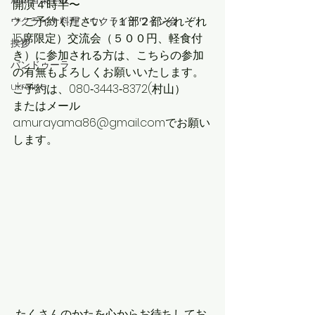
開演４時半〜
＊ご予約ください （１部２部それぞれ
ウクライナ料理・ウクライナワイン会
15席限定）交流会（５００円、軽食付
挨拶
き）に参加される方は、こちらの参加
バンドゥーラ
の有無もよろしくお願いいたします。
ukraine
ご予約は、080‐3443‐8372(村山）
またはメール 
a.murayama86@gmail.comでお願い
します。
 たくさんのかたを心からお待ちしてお