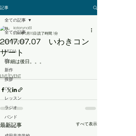
記事
全ての記事
kateryna81
全ての記事
2017年6月16日
読了時間: 1分
2017.07.07 いわきコン
LIVE/EVENT
サート
MEDIA
絵
詳細は後日。。。
新作
LIVE/EVENT
挨拶
CD
レッスン
ラジオ
バンド
すべて表示
最新記事
HOME
成田音楽学校