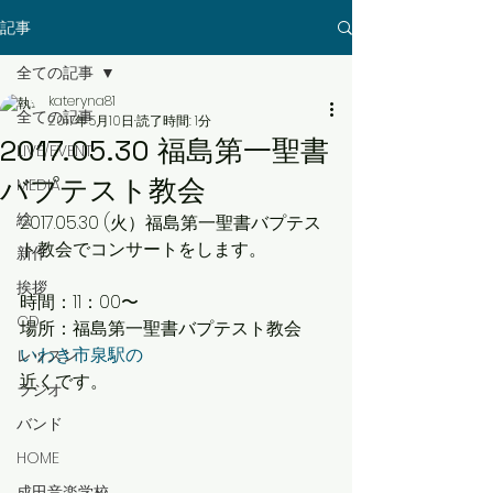
記事
全ての記事
kateryna81
全ての記事
2017年5月10日
読了時間: 1分
2017.05.30 福島第一聖書
LIVE/EVENT
バプテスト教会
MEDIA
絵
2017.05.30 (火）福島第一聖書バプテス
ト教会でコンサートをします。
新作
挨拶
時間：11：00〜
CD
場所：福島第一聖書バプテスト教会
いわき市泉駅の
レッスン
近くです。
ラジオ
バンド
HOME
成田音楽学校