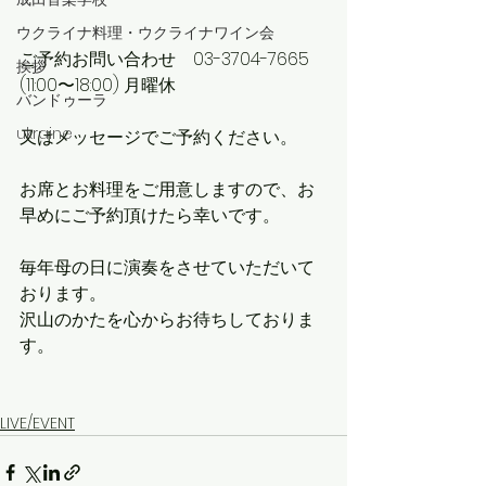
ウクライナ料理・ウクライナワイン会
ご予約お問い合わせ　03-3704-7665　
挨拶
(11:00〜18:00) 月曜休
バンドゥーラ
ukraine
又はメッセージでご予約ください。
お席とお料理をご用意しますので、お
早めにご予約頂けたら幸いです。
毎年母の日に演奏をさせていただいて
おります。
沢山のかたを心からお待ちしておりま
す。
LIVE/EVENT