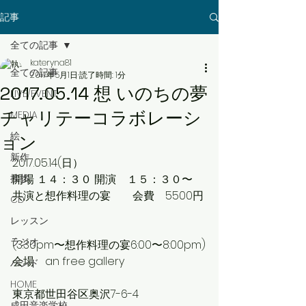
記事
全ての記事
kateryna81
全ての記事
2017年5月1日
読了時間: 1分
2017.05.14 想 いのちの夢
LIVE/EVENT
チャリテーコラボレーシ
MEDIA
絵
ョン
新作
2017.05.14(日）
挨拶
開場 １４：３０ 開演　１５：３０〜
共演と想作料理の宴　　会費　5500円 
CD
レッスン
ラジオ
(3.30pm〜想作料理の宴6:00〜8:00pm)
会場　an free gallery 
バンド
HOME
東京都世田谷区奥沢7-6-4
成田音楽学校