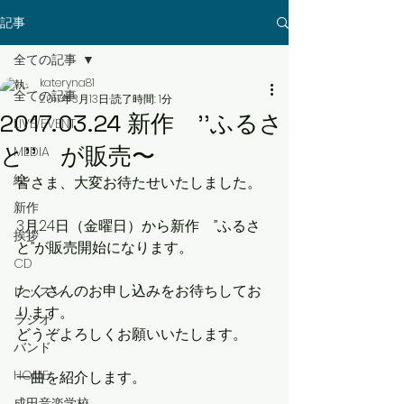
記事
全ての記事
kateryna81
全ての記事
2017年3月13日
読了時間: 1分
2017.03.24 新作 ’’ふるさ
LIVE/EVENT
と’’ が販売〜
MEDIA
絵
皆さま、大変お待たせいたしました。
新作
3月24日（金曜日）から新作　’’ふるさ
挨拶
と’’が販売開始になります。
CD
たくさんのお申し込みをお待ちしてお
レッスン
ります。
ラジオ
どうぞよろしくお願いいたします。
バンド
HOME
一曲を紹介します。
成田音楽学校