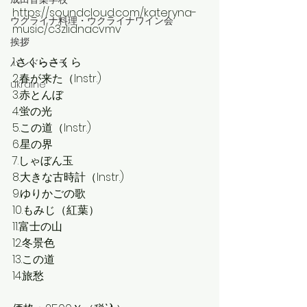
https://soundcloud.com/kateryna-
ウクライナ料理・ウクライナワイン会
music/c3zlidnacvmv
挨拶
1.さくらさくら
バンドゥーラ
2.春が来た（Instr.)
ukraine
3.赤とんぼ
4.蛍の光
5.この道（Instr.)
6.星の界
7.しゃぼん玉
8.大きな古時計（Instr.)
9.ゆりかごの歌
10.もみじ（紅葉）
11.富士の山
12.冬景色
13.この道
14.旅愁