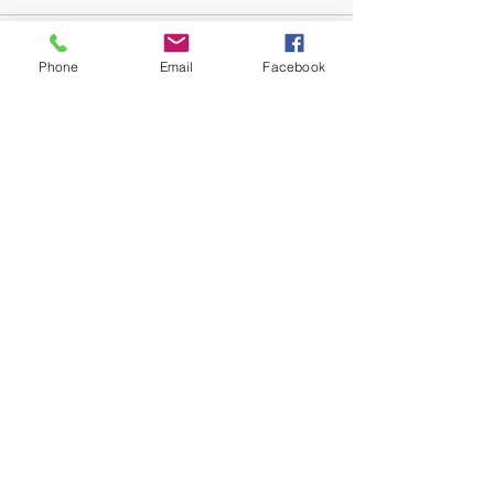
Phone
Email
Facebook
すべて表示
最新記事
2017.03.28 荻