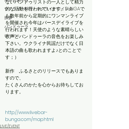
ないバンドゥリストの一人として精力
的な活動を行われています。BUNGAで
ウクライナ料理・ウクライナワイン会
も数年前から定期的にワンマンライブ
挨拶
を開催され今年はバースデイライブを
バンドゥーラ
行われます！天使のような素晴らしい
ukraine
歌声とバンドゥーラの音色をお楽しみ
下さい。ウクライナ民謡だけでなく日
本語の曲も歌われますよ♪とのことで
す；）
新作　ふるさとのリリースでもありま
すので、
たくさんのかたを心からお待ちしてお
ります。
http://www.livebar-
bunga.com/map.html
LIVE/EVENT