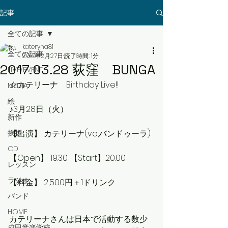
記事
全ての記事
kateryna81
全ての記事
2017年2月27日
読了時間: 1分
2017.03.28 荻窪 BUNGA
LIVE/EVENT
☆カテリーナ　Birthday Live!!
MEDIA
絵
♪3月28日（火） 
新作
挨拶
【出演】 カテリーナ(vo,バンドゥーラ)
CD
【Open】 19:30 【Start】20:00
レッスン
ラジオ
【料金】 2,500円＋1ドリンク
バンド
HOME
カテリーナさんは日本で活動する数少
成田音楽学校