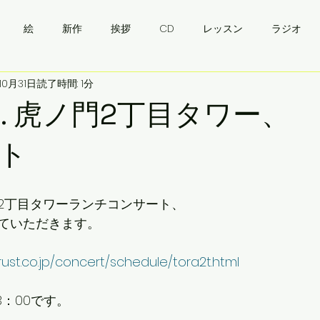
絵
新作
挨拶
CD
レッスン
ラジオ
10月31日
読了時間: 1分
・ウクライナワイン会
挨拶
バンドゥーラ
ukraine
11.11. 虎ノ門2丁目タワー
ト
）虎ノ門2丁目タワーランチコンサート、
ていただきます。
rust.co.jp/concert/schedule/tora2t.html
13：00です。