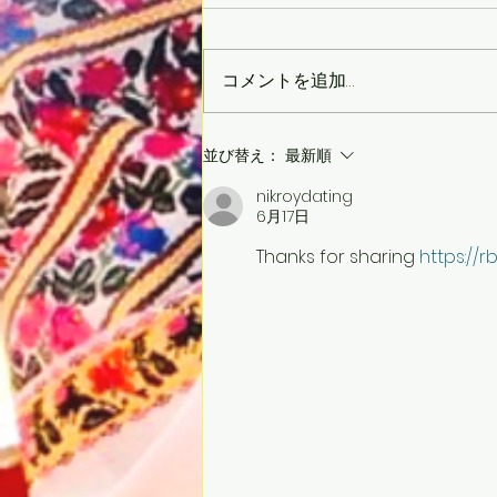
コメントを追加…
2025年2月12日 ウクライナ
並び替え：
最新順
絵画展
nikroydating
6月17日
Thanks for sharing 
https://r