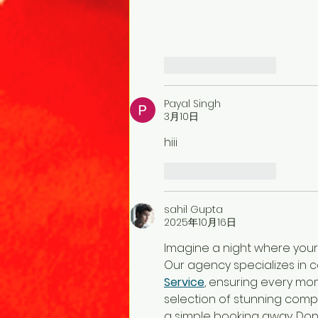
いいね！
返信
Payal Singh
3月10日
hiii
いいね！
返信
sahil Gupta
2025年10月16日
Imagine a night where your d
Our agency specializes in 
Service
, ensuring every mom
selection of stunning compa
a simple booking away. Don