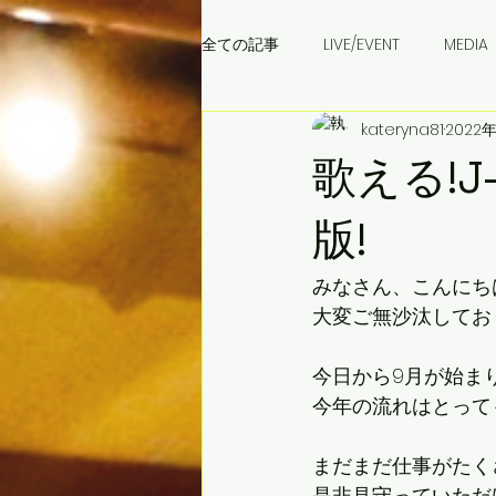
全ての記事
LIVE/EVENT
MEDIA
kateryna81
2022
成田音楽学校
ウクライナ料理
歌える!
版!
みなさん、こんにち
大変ご無沙汰してお
今日から9月が始ま
今年の流れはとって
まだまだ仕事がたく
是非見守っていただ