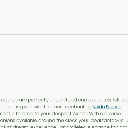
esires are perfectly understood and exquisitely fulfilled.
connecting you with the most enchanting 
Noida Escort 
ent is tailored to your deepest wishes. With a diverse 
nions available around the clock, your ideal fantasy is ju
't just dream; experience unparalleled elegance tonight.