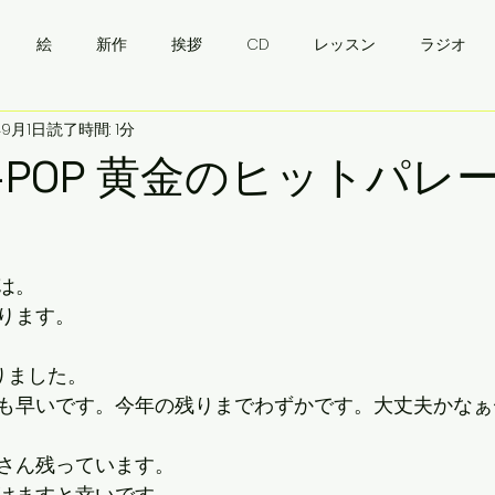
絵
新作
挨拶
CD
レッスン
ラジオ
年9月1日
読了時間: 1分
・ウクライナワイン会
挨拶
バンドゥーラ
ukraine
J-POP 黄金のヒットパレ
は。
ります。
りました。
も早いです。今年の残りまでわずかです。大丈夫かなぁ
さん残っています。
けますと幸いです。