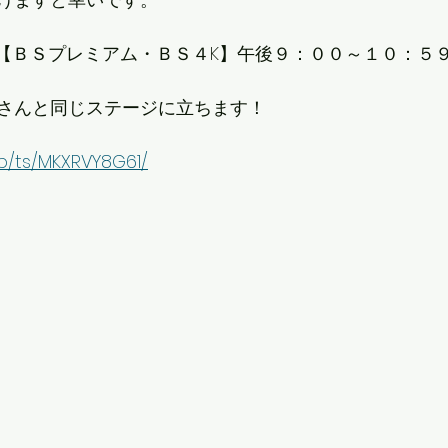
土）【ＢＳプレミアム・ＢＳ４K】午後９：００～１０：５
さんと同じステージに立ちます！
/p/ts/MKXRVY8G61/