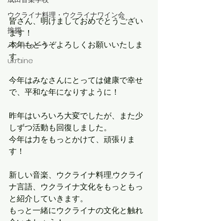
ウクライナ料理・ウクライナワイン会
皆さん、明けましておめでとうござい
挨拶
ます！
本年もどうぞよろしくお願いいたしま
バンドゥーラ
す。
ukraine
今年はみなさんにとっては健康で幸せ
で、平和な年になりすように！
昨年はいろいろ大変でしたが、また少
しずつ活動も回復しました。
今年は力をもっとかけて、頑張りま
す！
新しい音楽、ウクライナ料理,ウクライ
ナ言語、ウクライナ文化をもっともっ
と紹介していきます。
もっと一緒にウクライナの文化と触れ