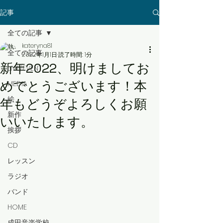
記事
全ての記事
kateryna81
全ての記事
2022年1月1日
読了時間: 1分
新年2022、明けましてお
LIVE/EVENT
めでとうございます！本
MEDIA
絵
年もどうぞよろしくお願
新作
いいたします。
挨拶
CD
レッスン
ラジオ
バンド
HOME
成田音楽学校