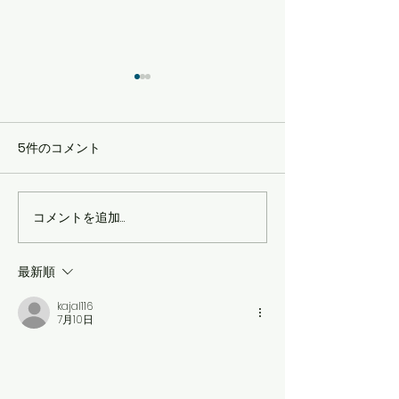
5件のコメント
コメントを追加…
歌うことが、もっと楽し
🎹 【生徒募集
くなる♪ ボーカルレ
好きになる♪ 
ッスン 生徒募集！【体験
ピアノ教室 🎵
最新順
レッスン受付中！】
kajal116
7月10日