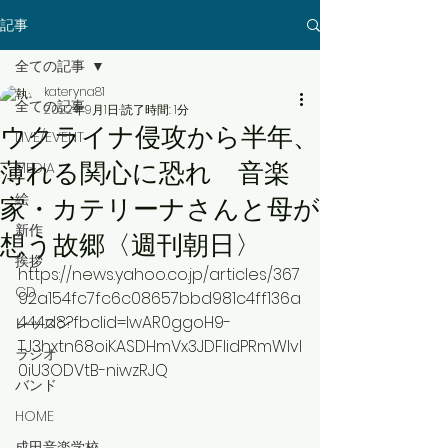
記事
全ての記事
kateryna81
全ての記事
2022年9月1日
読了時間: 1分
ウクライナ侵攻から半年、
LIVE/EVENT
薄れる関心に恐れ 音楽
MEDIA
絵
家・カテリーナさんと母が
新作
想う故郷〈週刊朝日〉
挨拶
https://news.yahoo.co.jp/articles/367
CD
92a154fc7fc6c08657bbd981c4ff136a
444d8?fbclid=IwAR0ggoH9-
レッスン
TJ3hxtn68oiKASDHmVx3JDFlidPRmWlvl
ラジオ
0iU3ODVtB-niwzRJQ
バンド
HOME
成田音楽学校