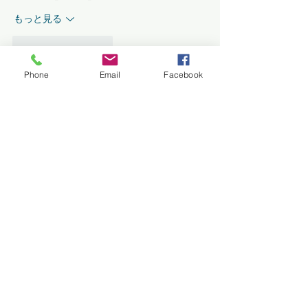
もっと見る
いいね！
返信
Phone
Email
Facebook
avanimehtadel.03
5月20日
いいね！
返信
sahil Gupta
2025年10月15日