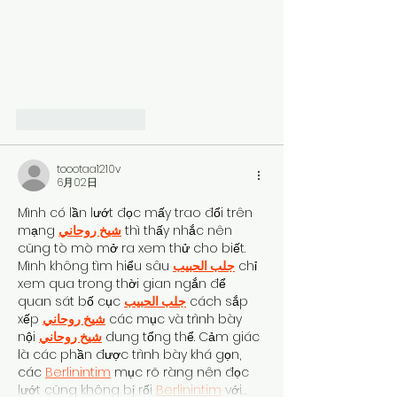
いいね！
返信
toootaa1210v
6月02日
Mình có lần lướt đọc mấy trao đổi trên 
mạng 
شيخ روحاني
 thì thấy nhắc nên 
cũng tò mò mở ra xem thử cho biết. 
Mình không tìm hiểu sâu 
جلب الحبيب
 chỉ 
xem qua trong thời gian ngắn để 
quan sát bố cục 
جلب الحبيب
 cách sắp 
xếp 
شيخ روحاني
 các mục và trình bày 
nội 
شيخ روحاني
 dung tổng thể. Cảm giác 
là các phần được trình bày khá gọn, 
các 
Berlinintim
 mục rõ ràng nên đọc 
lướt cũng không bị rối 
Berlinintim
 với…