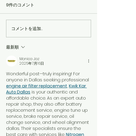
9件のコメント
CD ふるさと
カテリーナのCDのご紹介
コメントを追加…
最新順
Monica Jaz
2025年7月16日
Wonderful post—truly inspiring! For 
anyone in Dallas seeking professional 
engine air filter replacement
, 
Kwik Kar 
Auto Dallas
 is your authentic and 
affordable choice. As an expert auto 
repair shop, they also offer battery 
replacement service, engine tune up 
service, brake repair service, oil 
change service, and wheel alignment 
dallas. Their specialists ensure the 
best care with services like 
Nitrogen 