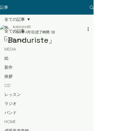
記事
全ての記事
kateryna81
全ての記事
2025年4月1日
読了時間: 1分
「Banduriste」
LIVE/EVENT
MEDIA
絵
新作
挨拶
CD
レッスン
ラジオ
バンド
HOME
成田音楽学校