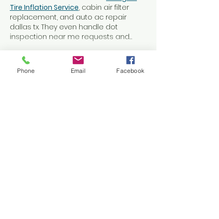
Tire Inflation Service
, cabin air filter 
replacement, and auto ac repair 
dallas tx. They even handle dot 
inspection near me requests and…
もっと見る
Phone
Email
Facebook
いいね！
返信
SEO JACK AMPLY
2025年6月23日
8xx – nhà cái trực tuyến đỉnh cao, nơi 
bạn có thể yên tâm giải trí và chiến 
thắng nhờ bảo mật tiên tiến và game 
hấp dẫn. 
https://8xx.blue/
いいね！
返信
SEO JACK AMPLY
2025年6月23日